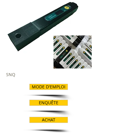
SNQ
MODE D'EMPLOI
ENQUÊTE
ACHAT