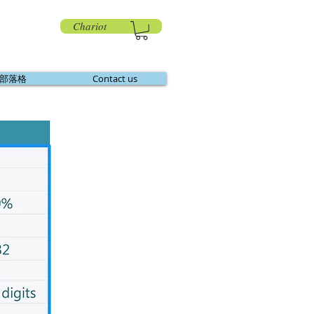
Chariot
部落格
Contact us